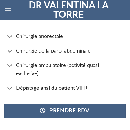
Skip
DR VALENTINA LA
to
TORRE
content
Chirurgie anorectale
Chirurgie de la paroi abdominale
Chirurgie ambulatoire (activité quasi
exclusive)
Dépistage anal du patient VIH+
PRENDRE RDV