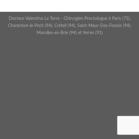
Docteur Valentina La Torre - Chirurgien Proctologue à Paris (75),
Charenton-le-Pont (94), Créteil (94), Saint-Maur-Des-Fossés (94),
Marolles-en-Brie (94) et Yerres (91)