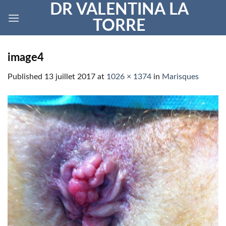
Skip
DR VALENTINA LA
to
TORRE
content
image4
Published
13 juillet 2017
at
1026 × 1374
in
Marisques